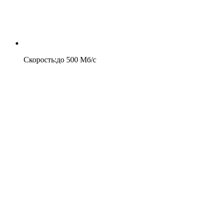
Скорость
:
до
500
Мб/c