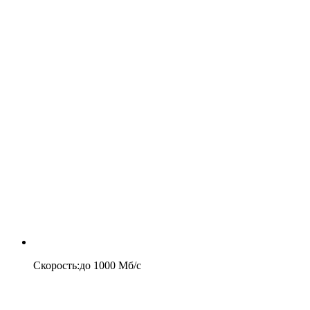
Скорость
:
до
1000
Мб/c