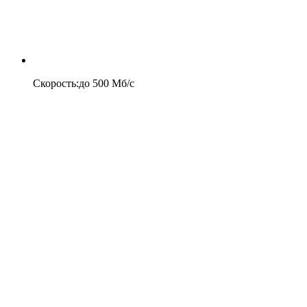
Скорость
:
до
500
Мб/c