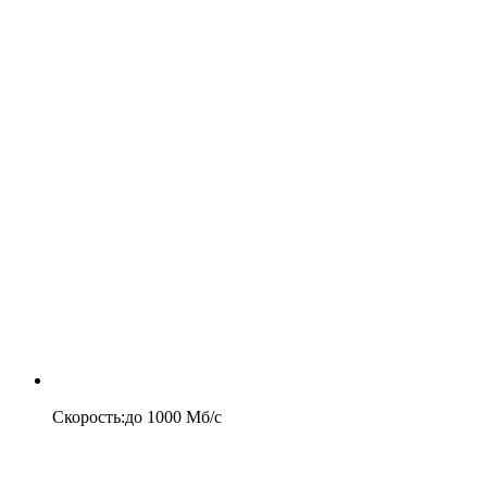
Скорость
:
до
1000
Мб/c