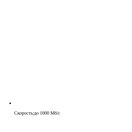
Скорость
:
до
1000
Мб/c