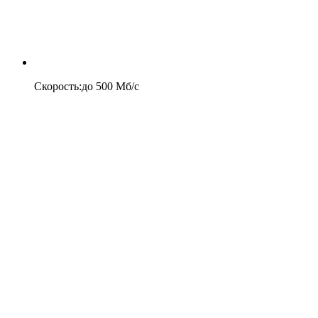
Скорость
:
до
500
Мб/c