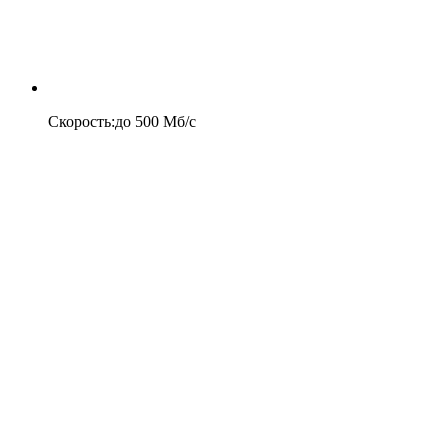
Скорость
:
до
500
Мб/c