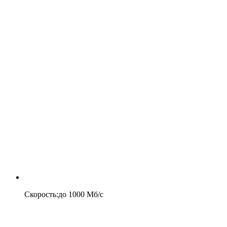
Скорость
:
до
1000
Мб/c