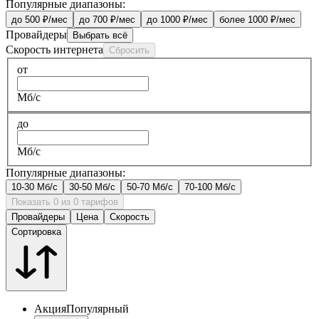
Популярные диапазоны:
до 500 ₽/мес
до 700 ₽/мес
до 1000 ₽/мес
более 1000 ₽/мес
Провайдеры
Выбрать всё
Скорость интернета
Сбросить
от
Мб/с
до
Мб/с
Популярные диапазоны:
10-30 Мб/с
30-50 Мб/с
50-70 Мб/с
70-100 Мб/с
Показать 0 из 0 тарифов
Провайдеры
Цена
Скорость
Сортировка
Акция
Популярный