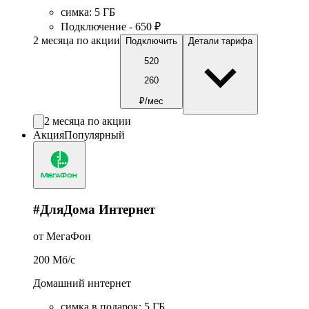
симка
:
5
ГБ
Подключение - 650 ₽
2 месяца по акции
Подключить
Детали тарифа
520
260
₽/мес
2 месяца по акции
Акция
Популярный
#ДляДома Интернет
от МегаФон
200
Мб/c
Домашний интернет
симка в подарок
:
5
ГБ