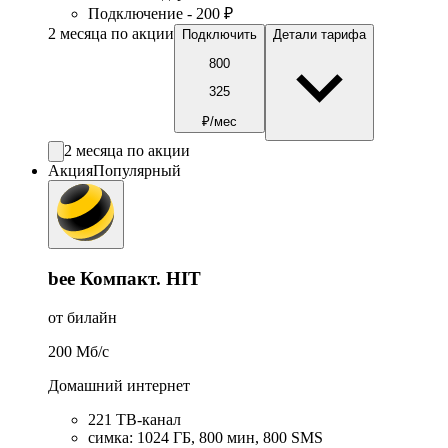
Подключение - 200 ₽
2 месяца по акции
Подключить
Детали тарифа
800
325
₽/мес
2 месяца по акции
Акция
Популярный
bee Компакт. HIT
от билайн
200
Мб/c
Домашний интернет
221 ТB-канал
симка
:
1024
ГБ
,
800
мин
,
800
SMS