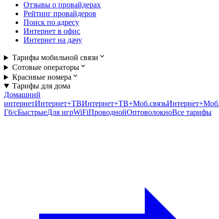
Отзывы о провайдерах
Рейтинг провайдеров
Поиск по адресу
Интернет в офис
Интернет на дачу
Тарифы мобильной связи
Сотовые операторы
Красивые номера
Тарифы для дома
Домашний
интернет
Интернет+ТВ
Интернет+ТВ+Моб.связь
Интернет+Моб.
Гб/c
Быстрые
Для игр
WiFi
Проводной
Оптоволокно
Все тарифы