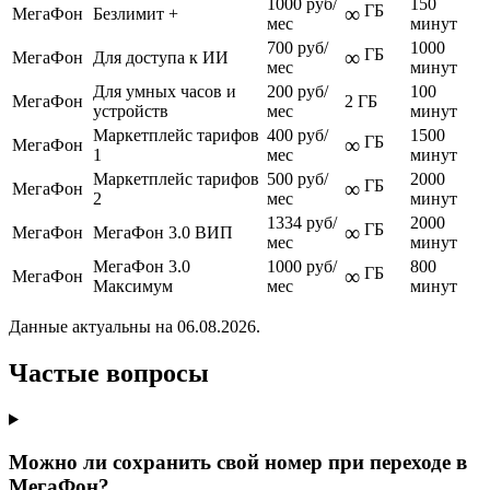
1000 руб/
150
ГБ
∞
МегаФон
Безлимит +
мес
минут
700 руб/
1000
ГБ
∞
МегаФон
Для доступа к ИИ
мес
минут
Для умных часов и
200 руб/
100
МегаФон
2 ГБ
устройств
мес
минут
Маркетплейс тарифов
400 руб/
1500
ГБ
∞
МегаФон
1
мес
минут
Маркетплейс тарифов
500 руб/
2000
ГБ
∞
МегаФон
2
мес
минут
1334 руб/
2000
ГБ
∞
МегаФон
МегаФон 3.0 ВИП
мес
минут
МегаФон 3.0
1000 руб/
800
ГБ
∞
МегаФон
Максимум
мес
минут
Данные актуальны на 06.08.2026.
Частые вопросы
Можно ли сохранить свой номер при переходе в
МегаФон?