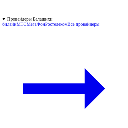
Провайдеры Балашихи
билайн
МТС
МегаФон
Ростелеком
Все провайдеры