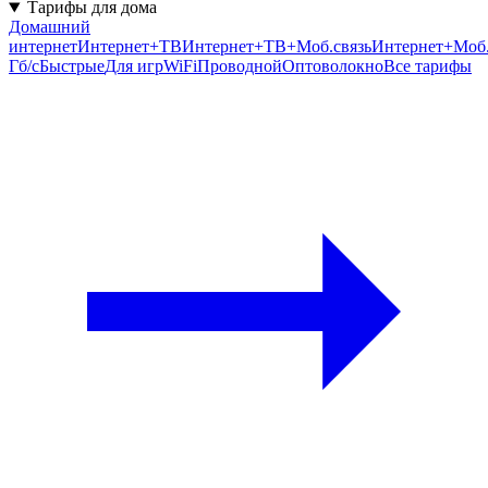
Тарифы для дома
Домашний
интернет
Интернет+ТВ
Интернет+ТВ+Моб.связь
Интернет+Моб.
Гб/c
Быстрые
Для игр
WiFi
Проводной
Оптоволокно
Все тарифы