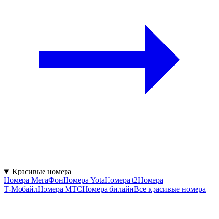
Красивые номера
Номера МегаФон
Номера Yota
Номера t2
Номера
Т‑Мобайл
Номера МТС
Номера билайн
Все красивые номера