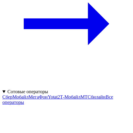
Сотовые операторы
СберМобайл
МегаФон
Yota
t2
Т‑Мобайл
МТС
билайн
Все
операторы