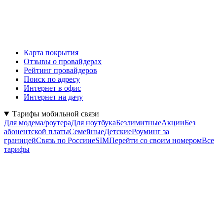
Карта покрытия
Отзывы о провайдерах
Рейтинг провайдеров
Поиск по адресу
Интернет в офис
Интернет на дачу
Тарифы мобильной связи
Для модема/роутера
Для ноутбука
Безлимитные
Акции
Без
абонентской платы
Семейные
Детские
Роуминг за
границей
Связь по России
eSIM
Перейти со своим номером
Все
тарифы