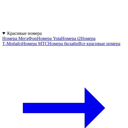
Красивые номера
Номера МегаФон
Номера Yota
Номера t2
Номера
Т‑Мобайл
Номера МТС
Номера билайн
Все красивые номера