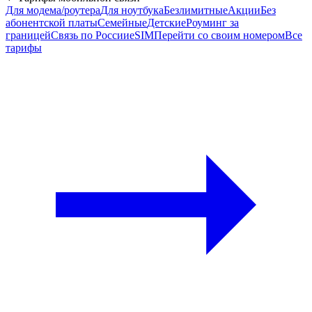
Для модема/роутера
Для ноутбука
Безлимитные
Акции
Без
абонентской платы
Семейные
Детские
Роуминг за
границей
Связь по России
eSIM
Перейти со своим номером
Все
тарифы