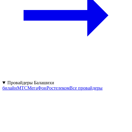
Провайдеры Балашихи
билайн
МТС
МегаФон
Ростелеком
Все провайдеры