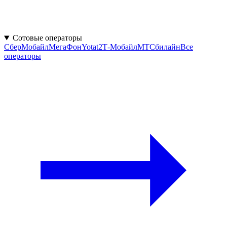
Сотовые операторы
СберМобайл
МегаФон
Yota
t2
Т‑Мобайл
МТС
билайн
Все
операторы