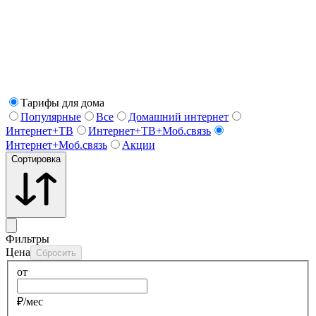
Тарифы для дома
Популярные
Все
Домашний интернет
Интернет+ТВ
Интернет+ТВ+Моб.связь
Интернет+Моб.связь
Акции
Сортировка
Фильтры
Цена
Сбросить
от
₽/мес