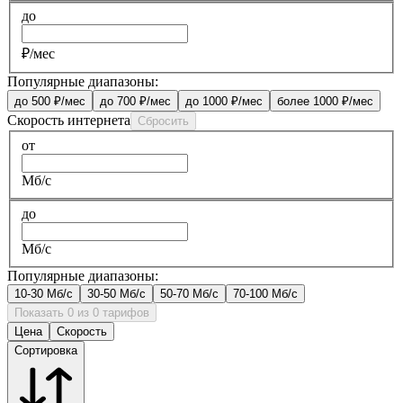
до
₽/мес
Популярные диапазоны:
до 500 ₽/мес
до 700 ₽/мес
до 1000 ₽/мес
более 1000 ₽/мес
Скорость интернета
Сбросить
от
Мб/с
до
Мб/с
Популярные диапазоны:
10-30 Мб/с
30-50 Мб/с
50-70 Мб/с
70-100 Мб/с
Показать 0 из 0 тарифов
Цена
Скорость
Сортировка