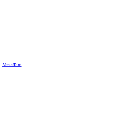
МегаФон