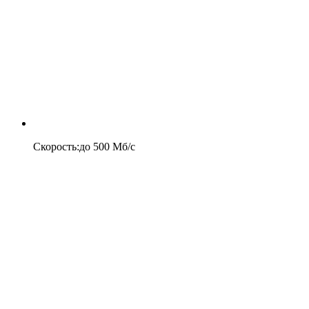
Скорость
:
до
500
Мб/c