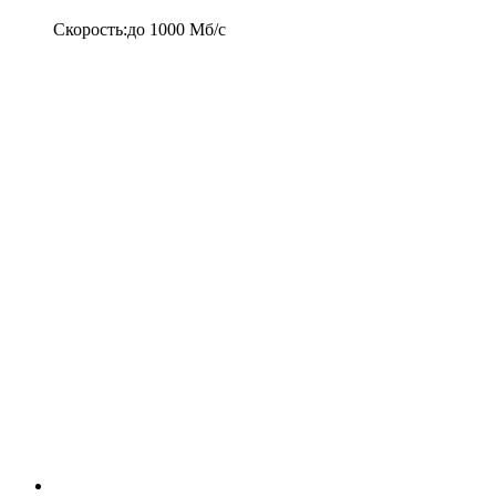
Скорость
:
до
1000
Мб/c