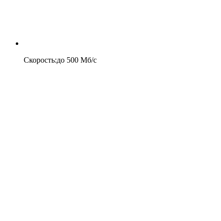
Скорость
:
до
500
Мб/c