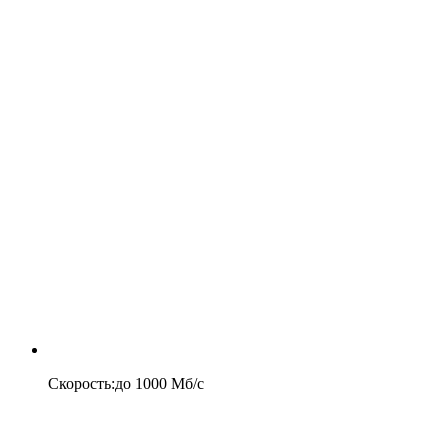
Скорость
:
до
1000
Мб/c