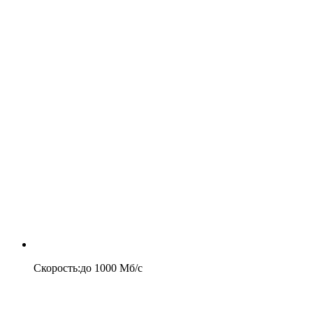
Скорость
:
до
1000
Мб/c