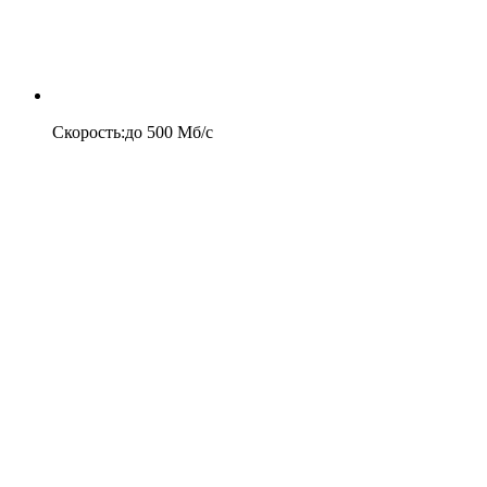
Скорость
:
до
500
Мб/c