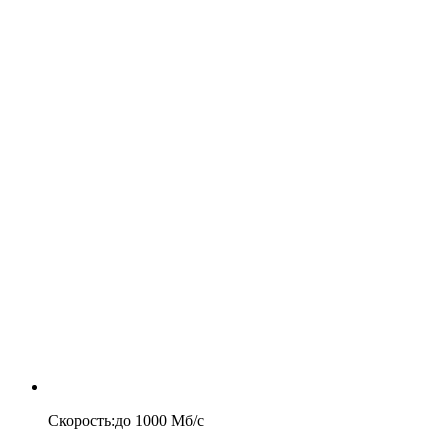
Скорость
:
до
1000
Мб/c