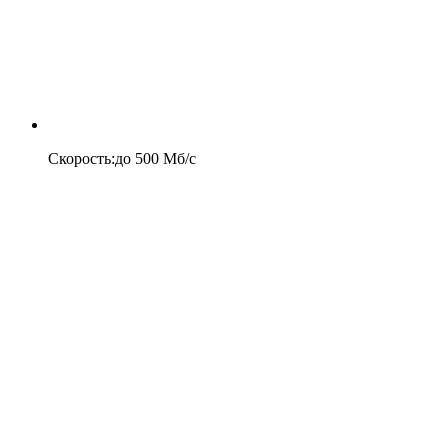
Скорость
:
до
500
Мб/c