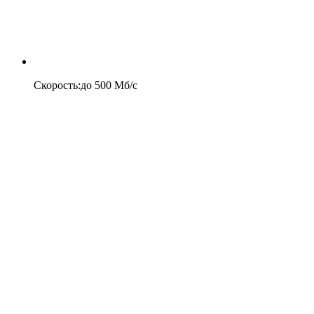
Скорость
:
до
500
Мб/c