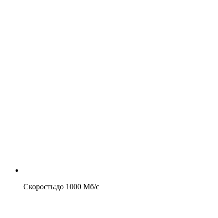
Скорость
:
до
1000
Мб/c