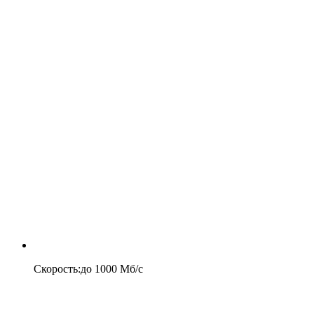
Скорость
:
до
1000
Мб/c