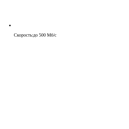
Скорость
:
до
500
Мб/c