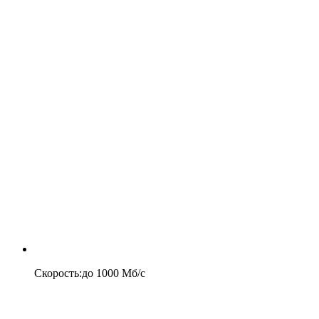
Скорость
:
до
1000
Мб/c