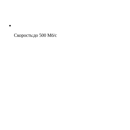
Скорость
:
до
500
Мб/c