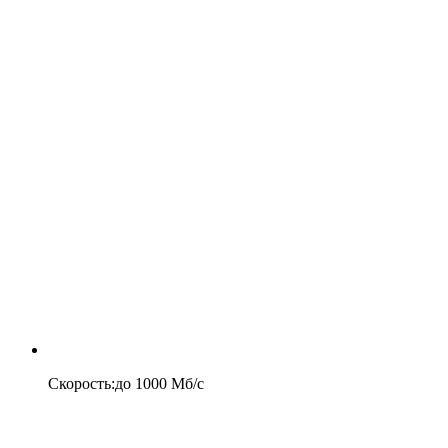
Скорость
:
до
1000
Мб/c