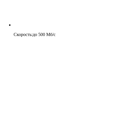
Скорость
:
до
500
Мб/c