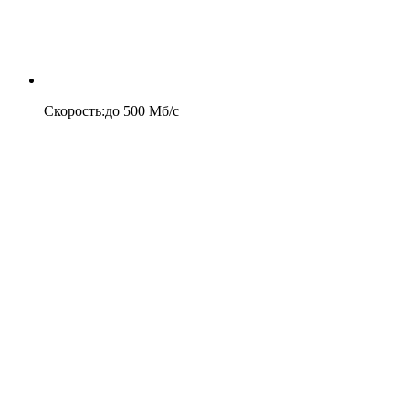
Скорость
:
до
500
Мб/c