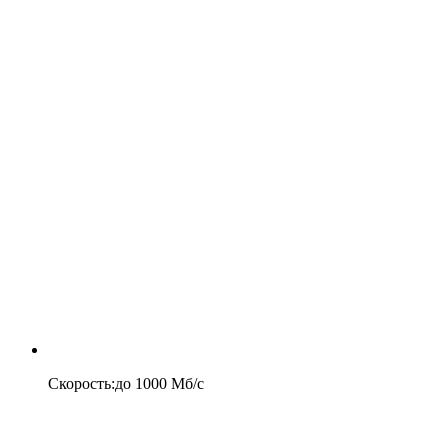
Скорость
:
до
1000
Мб/c