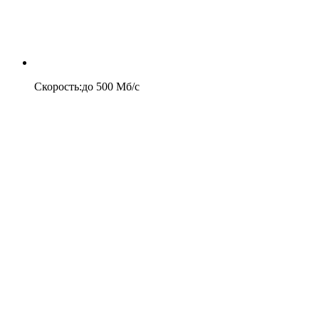
Скорость
:
до
500
Мб/c