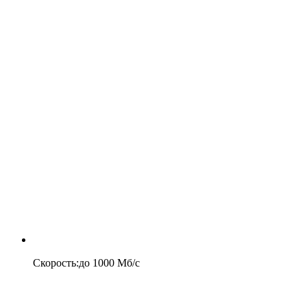
Скорость
:
до
1000
Мб/c