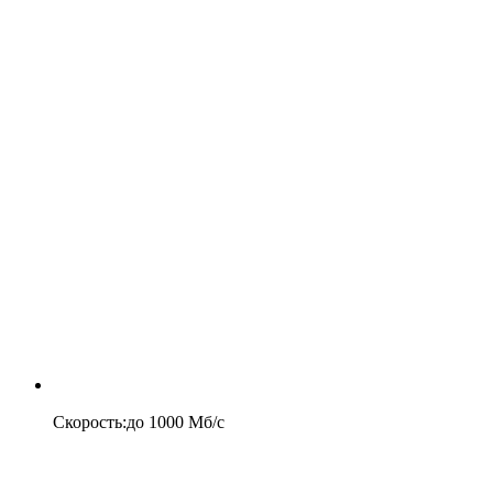
Скорость
:
до
1000
Мб/c