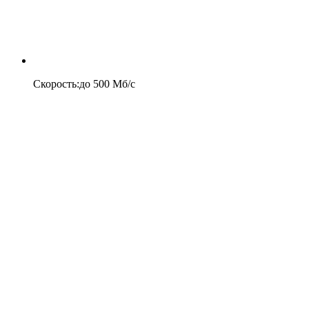
Скорость
:
до
500
Мб/c