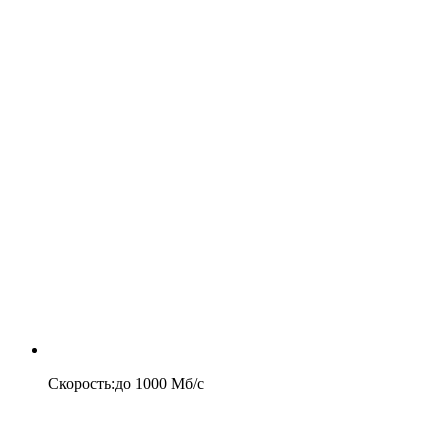
Скорость
:
до
1000
Мб/c