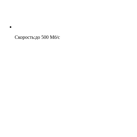
Скорость
:
до
500
Мб/c