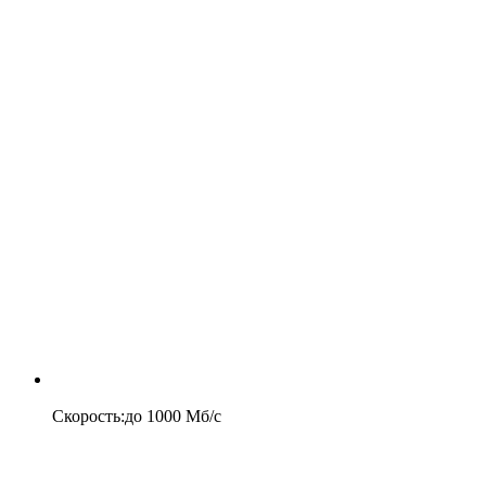
Скорость
:
до
1000
Мб/c