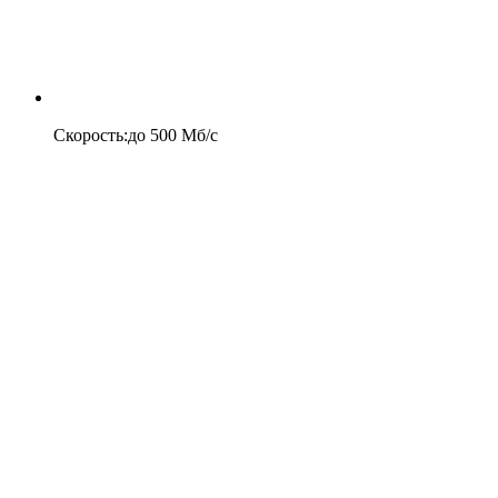
Скорость
:
до
500
Мб/c