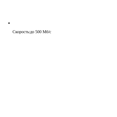
Скорость
:
до
500
Мб/c