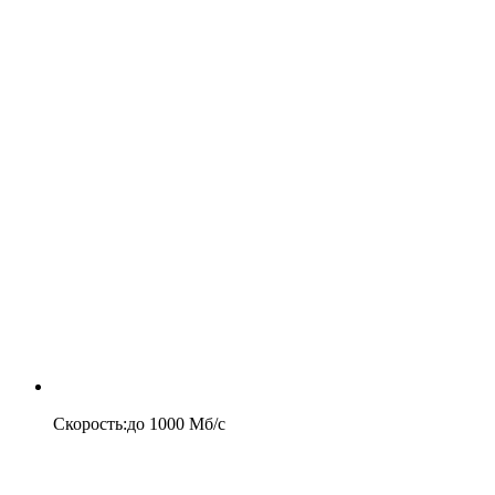
Скорость
:
до
1000
Мб/c