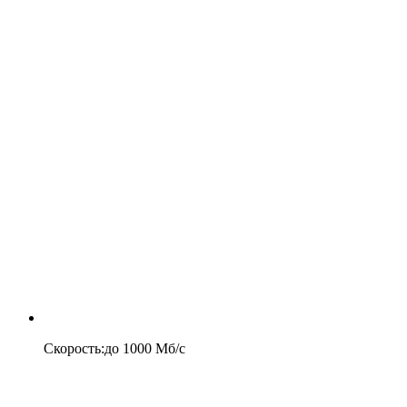
Скорость
:
до
1000
Мб/c