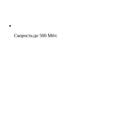
Скорость
:
до
500
Мб/c