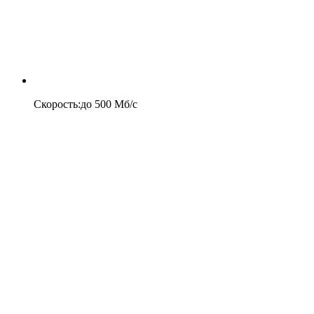
Скорость
:
до
500
Мб/c