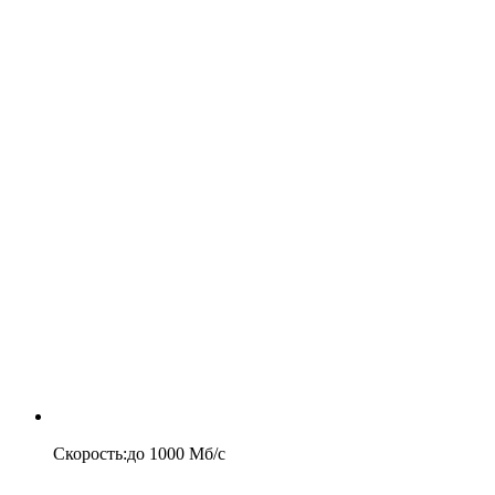
Скорость
:
до
1000
Мб/c