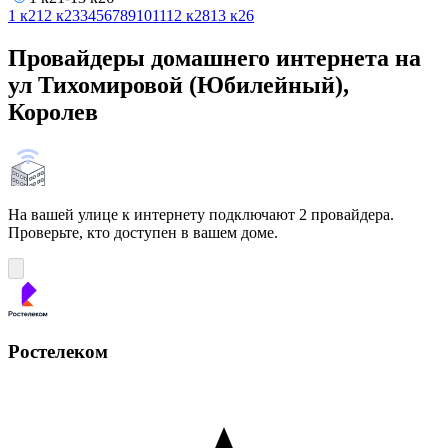
1 к21
2 к23
3
4
5
6
7
8
9
10
11
12 к28
13 к26
Провайдеры домашнего интернета на
ул Тихомировой (Юбилейный),
Королев
На вашей улице к интернету подключают 2 провайдера.
Проверьте, кто доступен в вашем доме.
Ростелеком