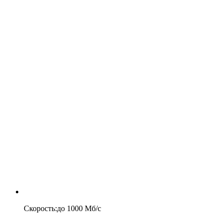
Скорость
:
до
1000
Мб/c