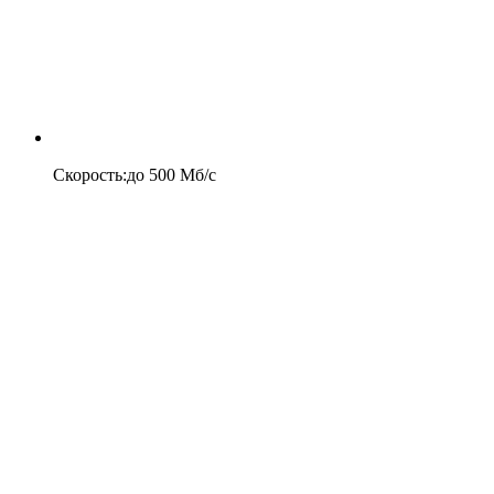
Скорость
:
до
500
Мб/c