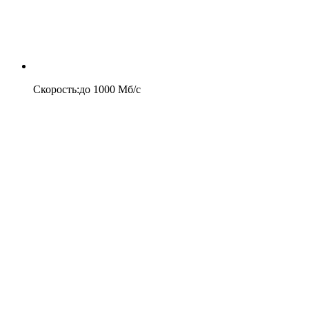
Скорость
:
до
1000
Мб/c