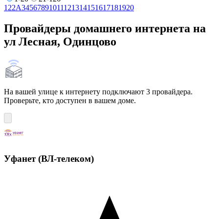
1
2
2А
3
4
5
6
7
8
9
10
11
12
13
14
15
16
17
18
19
20
Провайдеры домашнего интернета на
ул Лесная, Одинцово
На вашей улице к интернету подключают 3 провайдера.
Проверьте, кто доступен в вашем доме.
Уфанет (ВЛ-телеком)