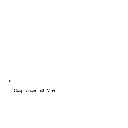
Скорость
:
до
500
Мб/c