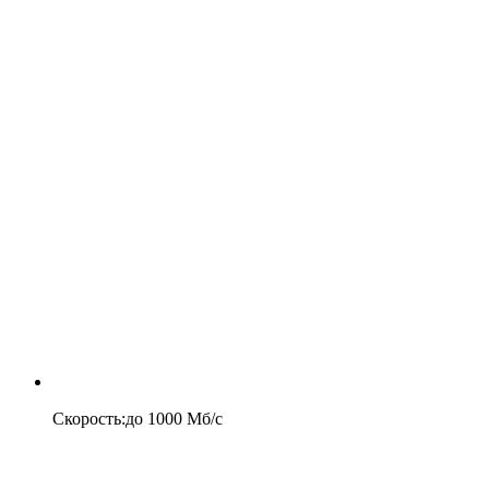
Скорость
:
до
1000
Мб/c