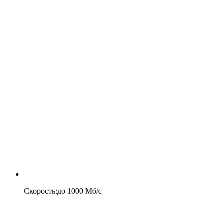
Скорость
:
до
1000
Мб/c