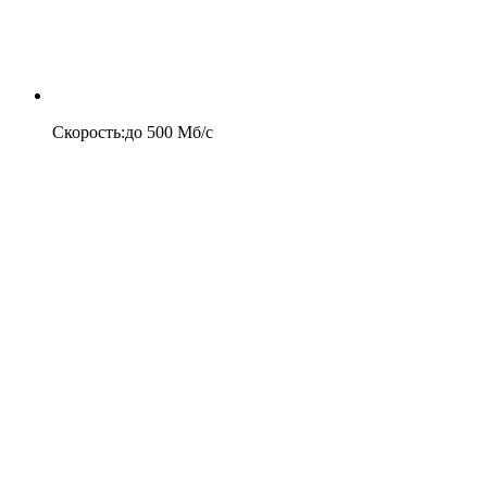
Скорость
:
до
500
Мб/c