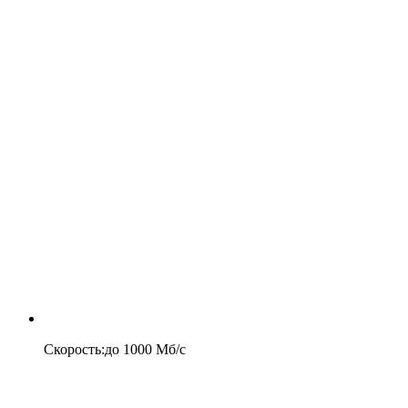
Скорость
:
до
1000
Мб/c