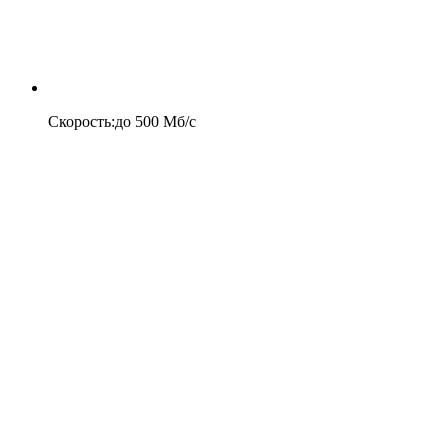
Скорость
:
до
500
Мб/c