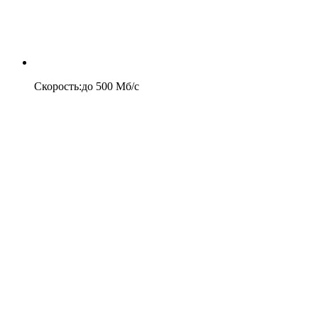
Скорость
:
до
500
Мб/c