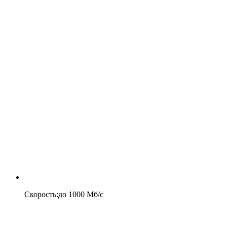
Скорость
:
до
1000
Мб/c