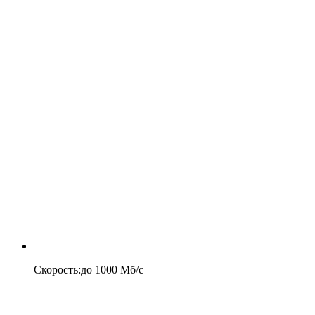
Скорость
:
до
1000
Мб/c