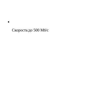
Скорость
:
до
500
Мб/c