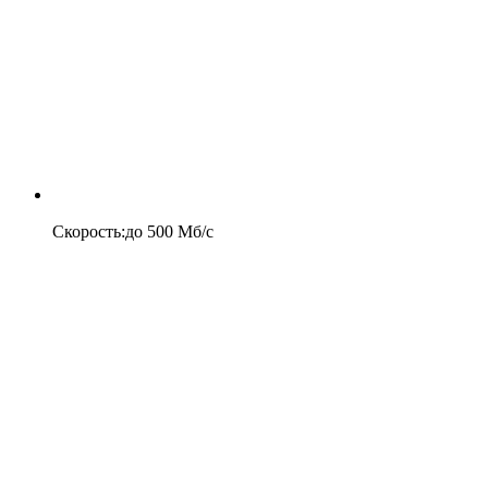
Скорость
:
до
500
Мб/c