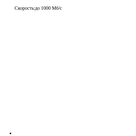
Скорость
:
до
1000
Мб/c