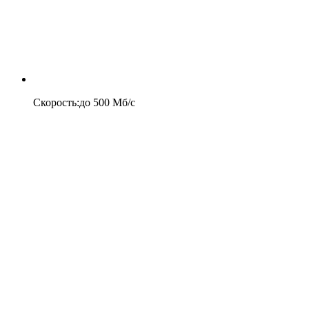
Скорость
:
до
500
Мб/c