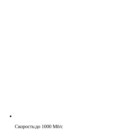
Скорость
:
до
1000
Мб/c