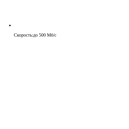
Скорость
:
до
500
Мб/c