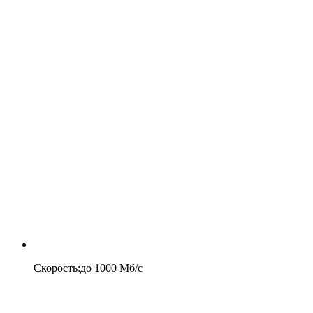
Скорость
:
до
1000
Мб/c