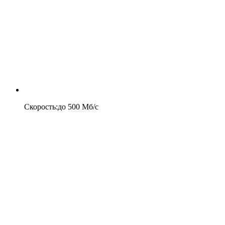
Скорость
:
до
500
Мб/c