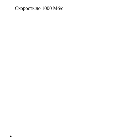
Скорость
:
до
1000
Мб/c