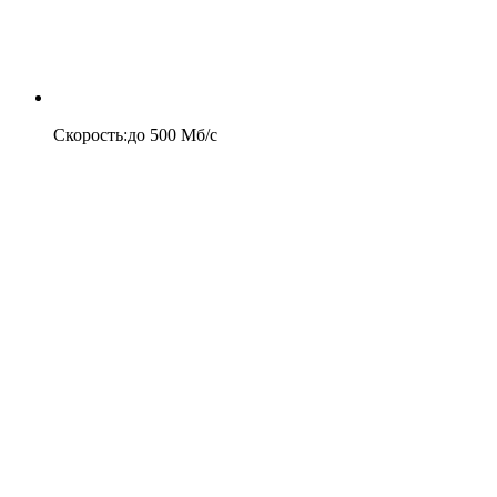
Скорость
:
до
500
Мб/c