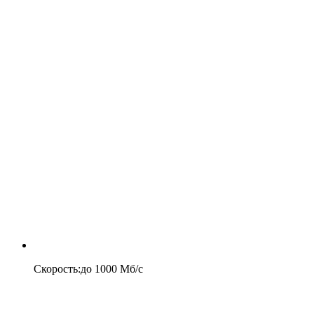
Скорость
:
до
1000
Мб/c