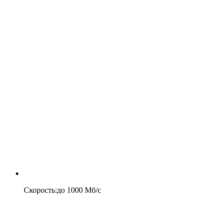
Скорость
:
до
1000
Мб/c