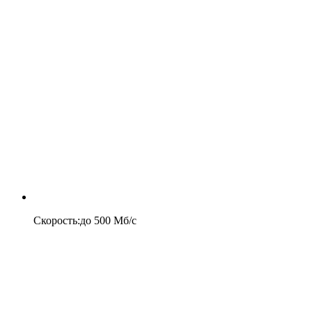
Скорость
:
до
500
Мб/c