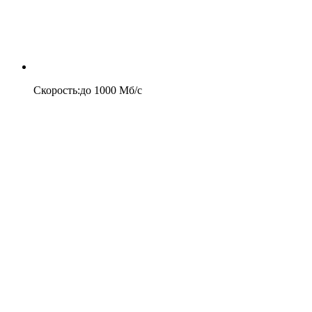
Скорость
:
до
1000
Мб/c