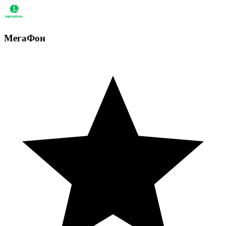
МегаФон