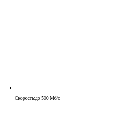
Скорость
:
до
500
Мб/c