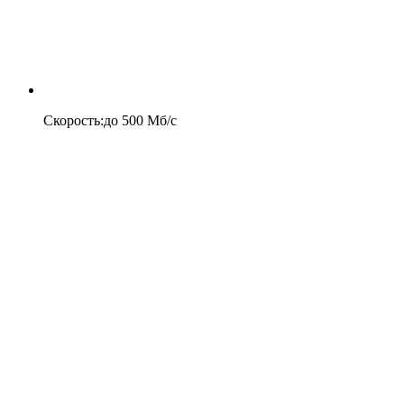
Скорость
:
до
500
Мб/c