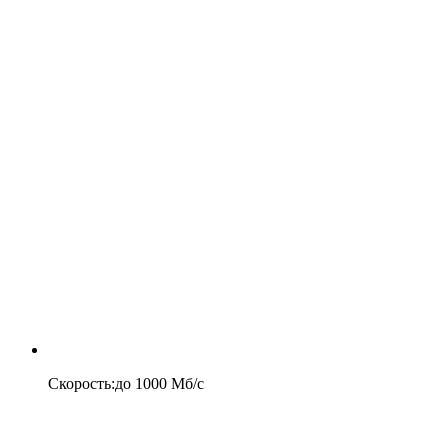
Скорость
:
до
1000
Мб/c