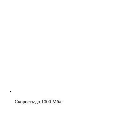
Скорость
:
до
1000
Мб/c