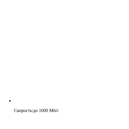
Скорость
:
до
1000
Мб/c