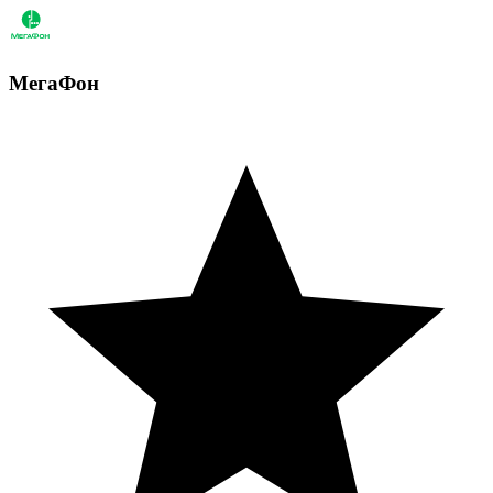
МегаФон