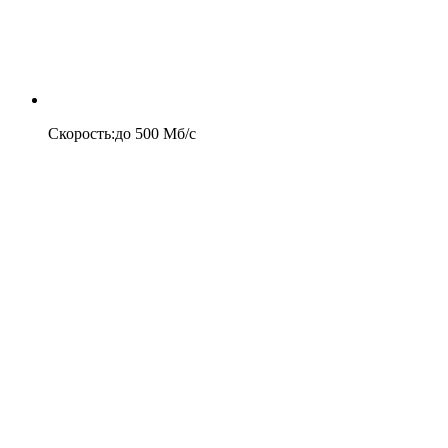
Скорость
:
до
500
Мб/c