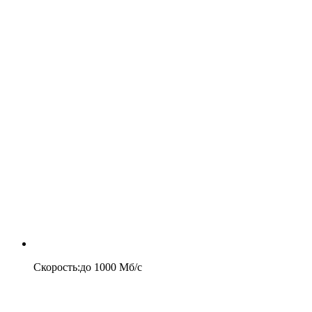
Скорость
:
до
1000
Мб/c