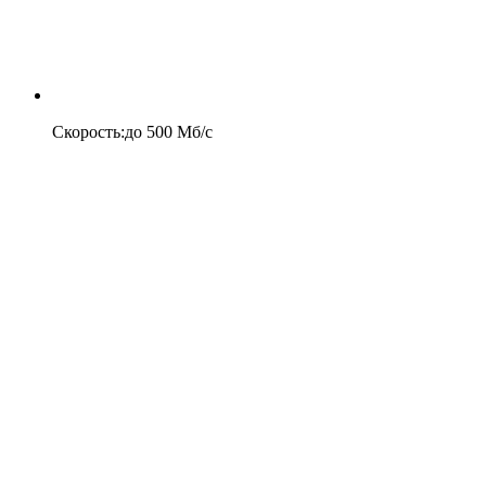
Скорость
:
до
500
Мб/c