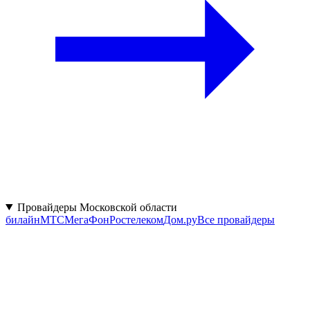
Провайдеры Московской области
билайн
МТС
МегаФон
Ростелеком
Дом.ру
Все провайдеры