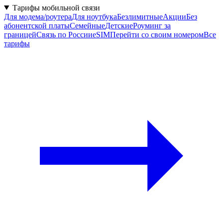
Тарифы мобильной связи
Для модема/роутера
Для ноутбука
Безлимитные
Акции
Без
абонентской платы
Семейные
Детские
Роуминг за
границей
Связь по России
eSIM
Перейти со своим номером
Все
тарифы