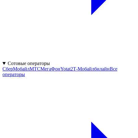
Сотовые операторы
СберМобайл
МТС
МегаФон
Yota
t2
Т‑Мобайл
билайн
Все
операторы