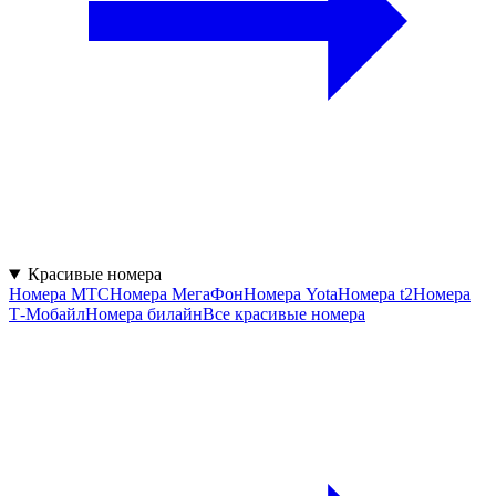
Красивые номера
Номера МТС
Номера МегаФон
Номера Yota
Номера t2
Номера
Т‑Мобайл
Номера билайн
Все красивые номера