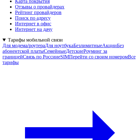
Карта покрытия
Отзывы о провайдерах
Рейтинг провайдеров
Поиск по адресу
Интернет в офис
Интернет на дачу
Тарифы мобильной связи
Для модема/роутера
Для ноутбука
Безлимитные
Акции
Без
абонентской платы
Семейные
Детские
Роуминг за
границей
Связь по России
eSIM
Перейти со своим номером
Все
тарифы