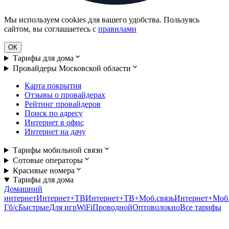
Мы используем cookies для вашего удобства. Пользуясь
сайтом, вы соглашаетесь с
правилами
ОК
Тарифы для дома
Провайдеры Московской области
Карта покрытия
Отзывы о провайдерах
Рейтинг провайдеров
Поиск по адресу
Интернет в офис
Интернет на дачу
Тарифы мобильной связи
Сотовые операторы
Красивые номера
Тарифы для дома
Домашний
интернет
Интернет+ТВ
Интернет+ТВ+Моб.связь
Интернет+Моб.
Гб/c
Быстрые
Для игр
WiFi
Проводной
Оптоволокно
Все тарифы