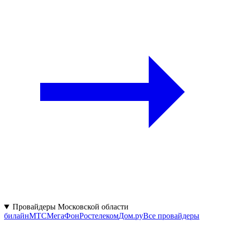
Провайдеры Московской области
билайн
МТС
МегаФон
Ростелеком
Дом.ру
Все провайдеры