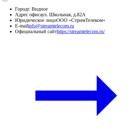
Город
г. Видное
Адрес офиса
ул. Школьная, д.82А
Юридическое лицо
ООО «СтримТелеком»
E-mail
info@streamtelecom.ru
Официальный сайт
https://streamtelecom.ru/