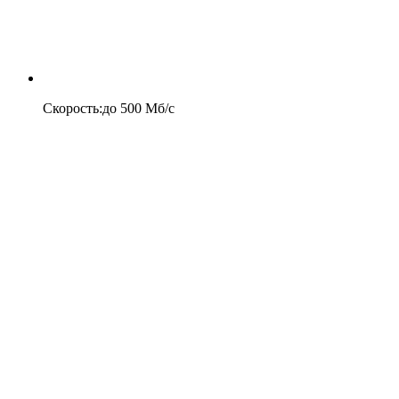
Скорость
:
до
500
Мб/c