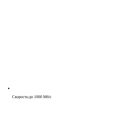
Скорость
:
до
1000
Мб/c