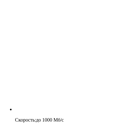
Скорость
:
до
1000
Мб/c