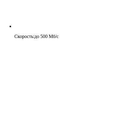
Скорость
:
до
500
Мб/c