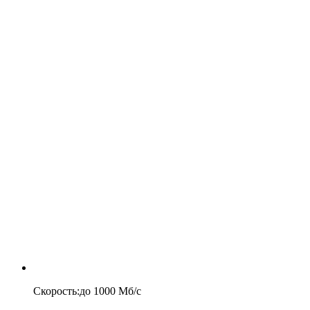
Скорость
:
до
1000
Мб/c