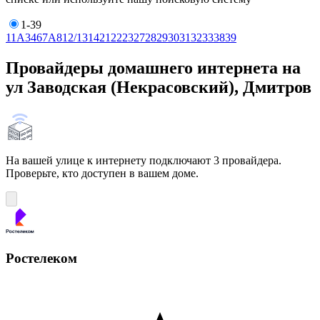
1-39
1
1А
3
4
6
7А
8
12/13
14
21
22
23
27
28
29
30
31
32
33
38
39
Провайдеры домашнего интернета на
ул Заводская (Некрасовский), Дмитров
На вашей улице к интернету подключают 3 провайдера.
Проверьте, кто доступен в вашем доме.
Ростелеком