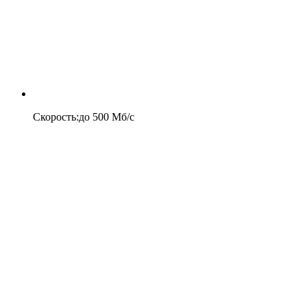
Скорость
:
до
500
Мб/c