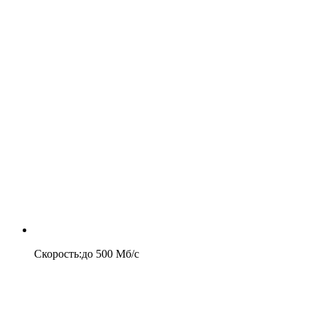
Скорость
:
до
500
Мб/c