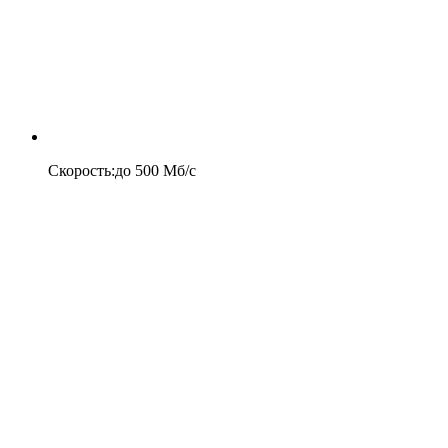
Скорость
:
до
500
Мб/c