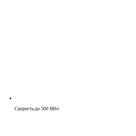
Скорость
:
до
500
Мб/c