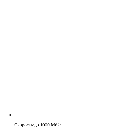
Скорость
:
до
1000
Мб/c