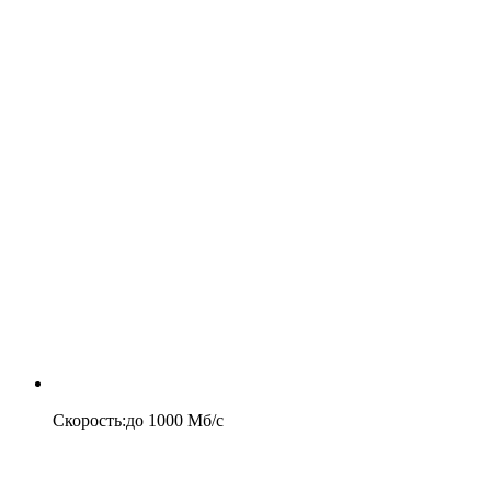
Скорость
:
до
1000
Мб/c