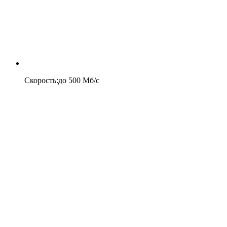
Скорость
:
до
500
Мб/c