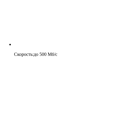
Скорость
:
до
500
Мб/c